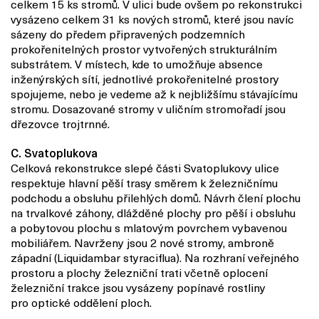
celkem 15 ks stromů. V ulici bude ovšem po rekonstrukci
vysázeno celkem 31 ks nových stromů, které jsou navíc
sázeny do předem připravených podzemních
prokořenitelných prostor vytvořených strukturálním
substrátem. V místech, kde to umožňuje absence
inženýrských sítí, jednotlivé prokořenitelné prostory
spojujeme, nebo je vedeme až k nejbližšímu stávajícímu
stromu.
Dosazované stromy v uličním stromořadí jsou
dřezovce trojtrnné.
C. Svatoplukova
Celková rekonstrukce slepé části Svatoplukovy ulice
respektuje hlavní pěší trasy směrem k železničnímu
podchodu a obsluhu přilehlých domů. Návrh člení plochu
na trvalkové záhony, dlážděné plochy pro pěší i obsluhu
a pobytovou plochu s mlatovým povrchem vybavenou
mobiliářem. Navrženy jsou 2 nové stromy, ambroně
západní (Liquidambar styraciflua). Na rozhraní veřejného
prostoru a plochy železniční trati včetně oplocení
železniční trakce jsou vysázeny popínavé rostliny
pro optické oddělení ploch.