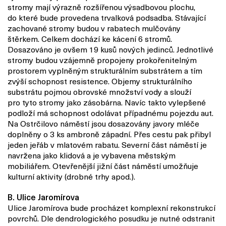
stromy mají výrazně rozšířenou výsadbovou plochu,
do které bude provedena trvalková podsadba. Stávající
zachované stromy budou v rabatech mulčovány
štěrkem.
Celkem dochází ke kácení 6 stromů.
Dosazováno je ovšem 19 kusů nových jedinců. Jednotlivé
stromy budou vzájemně propojeny prokořenitelným
prostorem vyplněným strukturálním substrátem a tím
zvýší schopnost resistence. Objemy strukturálního
substrátu pojmou obrovské množství vody a slouží
pro tyto stromy jako zásobárna. Navíc takto vylepšené
podloží má schopnost odolávat případnému pojezdu aut.
Na Ostrčilovo náměstí jsou dosazovány javory mléče
doplněny o 3 ks ambroně západní. Přes cestu pak přibyl
jeden jeřáb v mlatovém rabatu.
Severní část náměstí je
navržena jako klidová a je vybavena městským
mobiliářem. Otevřenější jižní část náměstí umožňuje
kulturní aktivity (drobné trhy apod.).
B. Ulice Jaromírova
Ulice Jaromírova bude procházet komplexní rekonstrukcí
povrchů. Dle dendrologického posudku je nutné odstranit