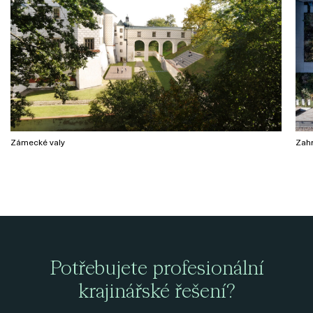
Zámecké valy
Zahr
Potřebujete profesionální
krajinářské řešení?