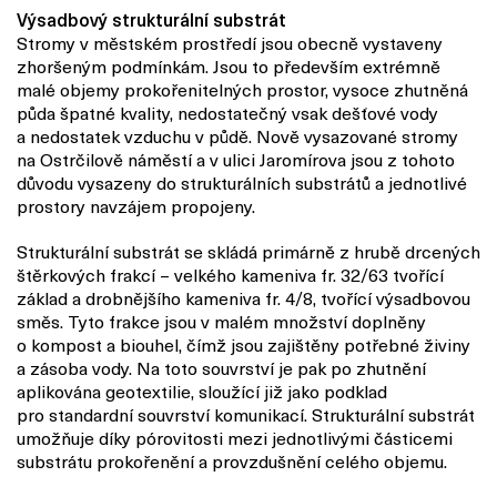
Výsadbový strukturální substrát
Stromy v městském prostředí jsou obecně vystaveny
zhoršeným podmínkám. Jsou to především extrémně
malé objemy prokořenitelných prostor, vysoce zhutněná
půda špatné kvality, nedostatečný vsak dešťové vody
a nedostatek vzduchu v půdě.
Nově vysazované stromy
na Ostrčilově náměstí a v ulici Jaromírova jsou z tohoto
důvodu vysazeny do strukturálních substrátů a jednotlivé
prostory navzájem propojeny.
Strukturální substrát se skládá primárně z hrubě drcených
štěrkových frakcí – velkého kameniva fr. 32/63 tvořící
základ a drobnějšího kameniva fr. 4/8, tvořící výsadbovou
směs. Tyto frakce jsou v malém množství doplněny
o kompost a biouhel, čímž jsou zajištěny potřebné živiny
a zásoba vody. Na toto souvrství je pak po zhutnění
aplikována geotextilie, sloužící již jako podklad
pro standardní souvrství komunikací. Strukturální substrát
umožňuje díky pórovitosti
mezi jednotlivými částicemi
substrátu prokořenění a provzdušnění celého objemu.