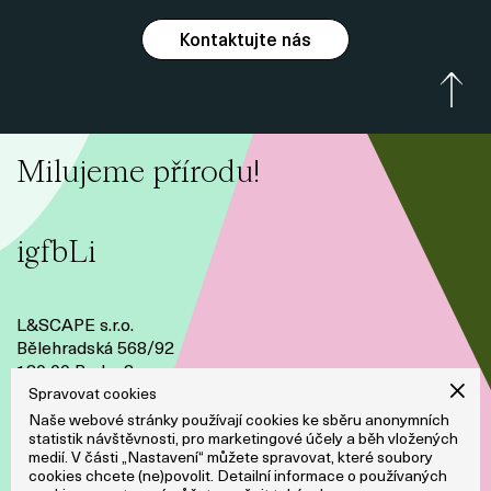
Kontaktujte nás
Milujeme přírodu!
ig
fb
Li
L&SCAPE s.r.o.
Bělehradská 568/92
120 00 Praha 2
Česko
Spravovat cookies
Naše webové stránky používají cookies ke sběru anonymních
IČO: 05919878
statistik návštěvnosti, pro marketingové účely a běh vložených
medií. V části „Nastavení“ můžete spravovat, které soubory
DIČ: CZ05919878
cookies chcete (ne)povolit. Detailní informace o používaných