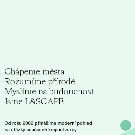
C
h
á
p
e
m
e
m
ě
s
t
a
.
R
o
z
u
m
í
m
e
p
ř
í
r
o
d
ě
.
M
y
s
l
í
m
e
n
a
b
u
d
o
u
c
n
o
s
t
.
J
s
m
e
L
&
S
C
A
P
E
.
Od roku 2002 přinášíme moderní pohled
na otázky současné krajinotvorby.