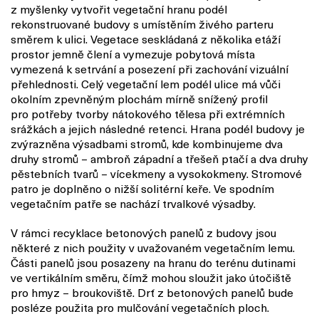
z myšlenky vytvořit vegetační hranu podél
rekonstruované budovy s umístěním živého parteru
směrem k ulici. Vegetace seskládaná z několika etáží
prostor jemně člení a vymezuje pobytová místa
vymezená k setrvání a posezení při zachování vizuální
přehlednosti. Celý vegetační lem podél ulice má vůči
okolním zpevněným plochám mírně snížený profil
pro potřeby tvorby nátokového tělesa při extrémních
srážkách a jejich následné retenci.
Hrana podél budovy je
zvýrazněna výsadbami stromů, kde kombinujeme dva
druhy stromů – ambroň západní a třešeň ptačí a dva druhy
pěstebních tvarů – vícekmeny a vysokokmeny. Stromové
patro je doplněno o nižší solitérní keře. Ve spodním
vegetačním patře se nachází trvalkové výsadby.
V rámci recyklace betonových panelů z budovy jsou
některé z nich použity v uvažovaném vegetačním lemu.
Části panelů jsou posazeny na hranu do terénu dutinami
ve vertikálním směru, čímž mohou sloužit jako útočiště
pro hmyz – broukoviště. Drť z betonových panelů bude
posléze použita pro mulčování vegetačních ploch.