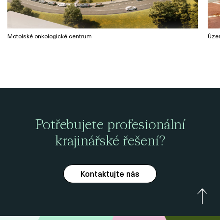
Motolské onkologické centrum
Územ
Potřebujete profesionální
krajinářské řešení?
Kontaktujte nás